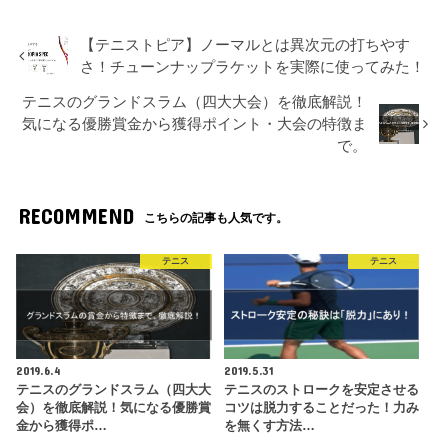
【テニストピア】ノーマルとは異次元の打ちやす
さ！チューンナップラケットを実際に使ってみた！
テニスのグランドスラム（四大大会）を徹底解説！
気になる優勝賞金から獲得ポイント・大会の特徴ま
で。
RECOMMEND
こちらの記事も人気です。
テニス
テニス
2019.6.4
2019.5.31
テニスのグランドスラム（四大大
テニスのストロークを安定させる
会）を徹底解説！気になる優勝賞
コツは脱力することだった！力み
金から獲得ポ…
を無くす方法…