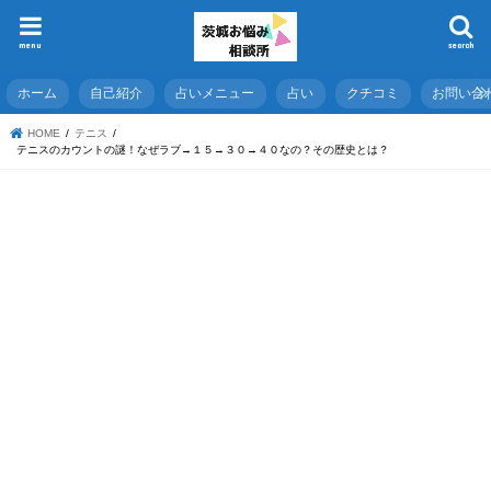
menu
search
ホーム
自己紹介
占いメニュー
占い
クチコミ
お問い合
HOME
テニス
テニスのカウントの謎！なぜラブ→１５→３０→４０なの？その歴史とは？